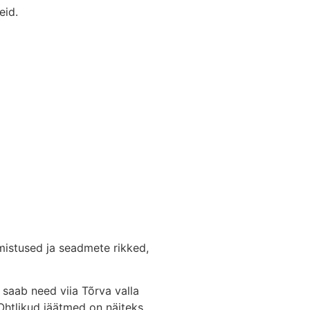
eid.
mistused ja seadmete rikked,
 saab need viia Tõrva valla
Ohtlikud jäätmed on näiteks