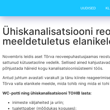
UUDISED
KL
Ühiskanalisatsiooni re
meeldetuletus elanikel
Novembris leidis aset Tõrva reoveepuhastusjaamas reostus
sattunud kütusetaoline vedelik. Sellised ained kahjustav
põhjustada häireid kogu kanalisatsioonisüsteemi töös.
Antud juhtum avastati varakult ja tänu kiirele reageerimi
Tõrva valla elanikele meelde, mida tohib ning mida ei tohi 
WC-potti ning ühiskanalisatsiooni TOHIB lasta:
inimeste väljaheited ja uriin;
tualettpaber (mõõdukas koguses);