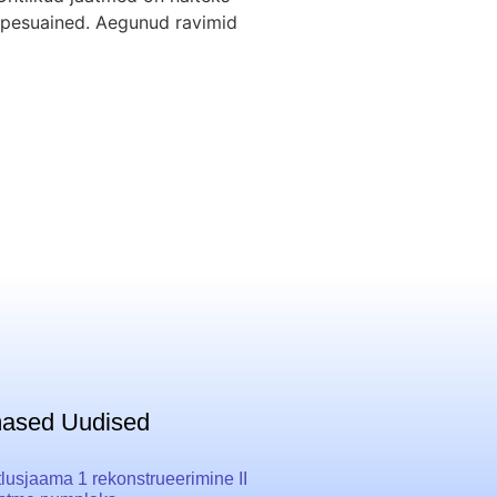
ad pesuained. Aegunud ravimid
mased Uudised
tlusjaama 1 rekonstrueerimine II