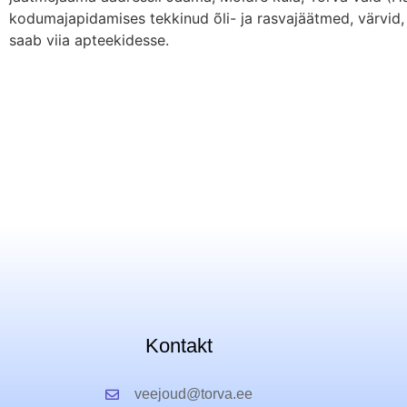
kodumajapidamises tekkinud õli- ja rasvajäätmed, värvid, 
saab viia apteekidesse.
Kontakt
veejoud@torva.ee