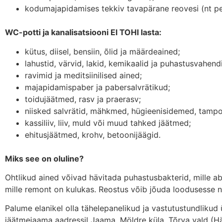
kodumajapidamises tekkiv tavapärane reovesi (nt pese
WC-potti ja kanalisatsiooni EI TOHI lasta:
kütus, diisel, bensiin, õlid ja määrdeained;
lahustid, värvid, lakid, kemikaalid ja puhastusvahendi
ravimid ja meditsiinilised ained;
majapidamispaber ja pabersalvrätikud;
toidujäätmed, rasv ja praerasv;
niisked salvrätid, mähkmed, hügieenisidemed, tampo
kassiliiv, liiv, muld või muud tahked jäätmed;
ehitusjäätmed, krohv, betoonijäägid.
Miks see on oluline?
Ohtlikud ained võivad hävitada puhastusbakterid, mille a
mille remont on kulukas. Reostus võib jõuda loodusesse n
Palume elanikel olla tähelepanelikud ja vastutustundlikud 
jäätmejaama aadressil Jaama, Möldre küla, Tõrva vald (Hä