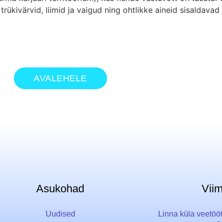
trükivärvid, liimid ja vaigud ning ohtlikke aineid sisaldav
AVALEHELE
Asukohad
Vii
Uudised
Linna küla veetöö