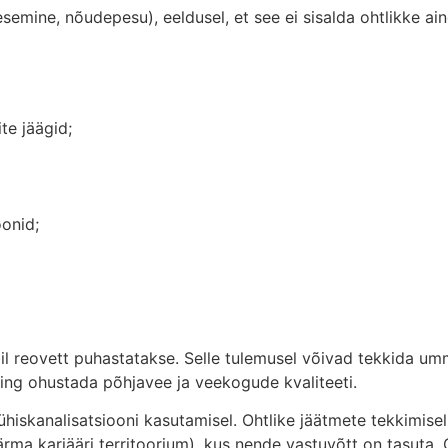
mine, nõudepesu), eeldusel, et see ei sisalda ohtlikke ain
te jäägid;
onid;
bil reovett puhastatakse. Selle tulemusel võivad tekkida um
ing ohustada põhjavee ja veekogude kvaliteeti.
ühiskanalisatsiooni kasutamisel. Ohtlike jäätmete tekkimisel
rma karjääri territoorium), kus nende vastuvõtt on tasuta. 