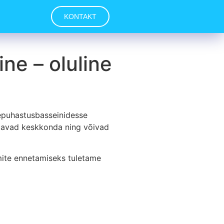
KONTAKT
ne – oluline
eepuhastusbasseinidesse
ustavad keskkonda ning võivad
umite ennetamiseks tuletame