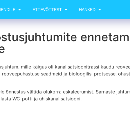
IENDILE
ETTEVÕTTEST
HANKED
ostusjuhtumite ennetami
e
juhtum, mille käigus oli kanalisatsioonitrassi kaudu reov
ad reoveepuhastuse seadmeid ja bioloogilisi protsesse, oh
sele õnnestus vältida olukorra eskaleerumist. Sarnaste juht
lasta WC-potti ja ühiskanalisatsiooni.