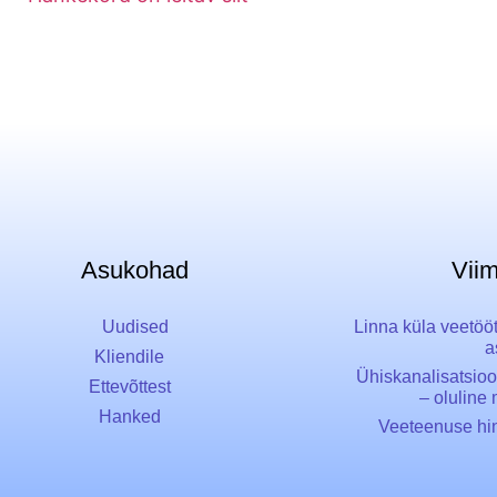
Asukohad
Vii
Uudised
Linna küla veetöö
a
Kliendile
Ühiskanalisatsioo
Ettevõttest
– oluline
Hanked
Veeteenuse hi