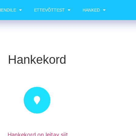
IENDILE
ETTEVÕTTEST
HANKED
Hankekord
Hankekord on leitav siit