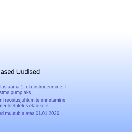
mased Uudised
tlusjaama 1 rekonstrueerimine II
stme pumplaks
ni reostusjuhtumite ennetamine
 meeldetuletus elanikele
nd muutub alates 01.01.2026